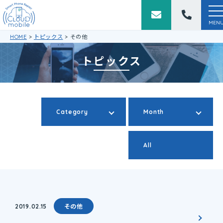
to
na
MEN
HOME
>
トピックス
>
その他
トピックス
Category
Month
All
2019.02.15
その他