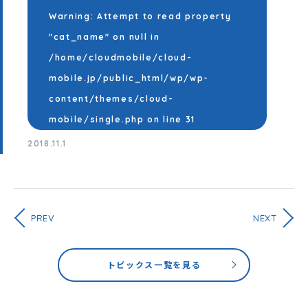
Warning
: Attempt to read property
"cat_name" on null in
/home/cloudmobile/cloud-
mobile.jp/public_html/wp/wp-
content/themes/cloud-
mobile/single.php
on line
31
2018.11.1
PREV
NEXT
トピックス一覧を見る