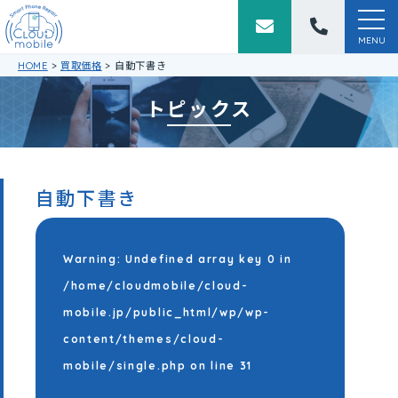
togg
navi
MENU
HOME
>
買取価格
>
自動下書き
トピックス
自動下書き
Warning
: Undefined array key 0 in
/home/cloudmobile/cloud-
mobile.jp/public_html/wp/wp-
content/themes/cloud-
mobile/single.php
on line
31