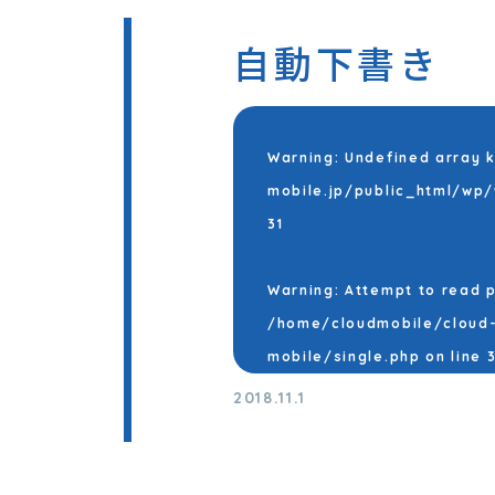
自動下書き
Warning
: Undefined array 
mobile.jp/public_html/wp
31
Warning
: Attempt to read 
/home/cloudmobile/cloud-
mobile/single.php
on line
3
2018.11.1