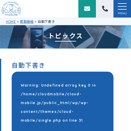
togg
navi
MENU
HOME
>
買取価格
>
自動下書き
トピックス
自動下書き
Warning
: Undefined array key 0 in
/home/cloudmobile/cloud-
mobile.jp/public_html/wp/wp-
content/themes/cloud-
mobile/single.php
on line
31