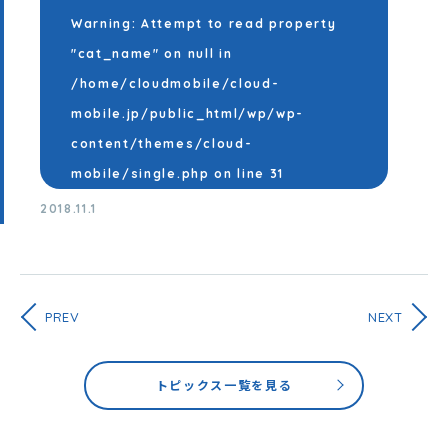
Warning
: Attempt to read property
"cat_name" on null in
/home/cloudmobile/cloud-
mobile.jp/public_html/wp/wp-
content/themes/cloud-
mobile/single.php
on line
31
2018.11.1
PREV
NEXT
トピックス一覧を見る