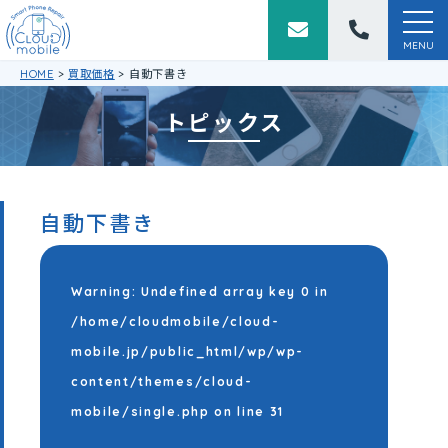
togg
navi
MENU
HOME
>
買取価格
>
自動下書き
トピックス
自動下書き
Warning
: Undefined array key 0 in
/home/cloudmobile/cloud-
mobile.jp/public_html/wp/wp-
content/themes/cloud-
mobile/single.php
on line
31