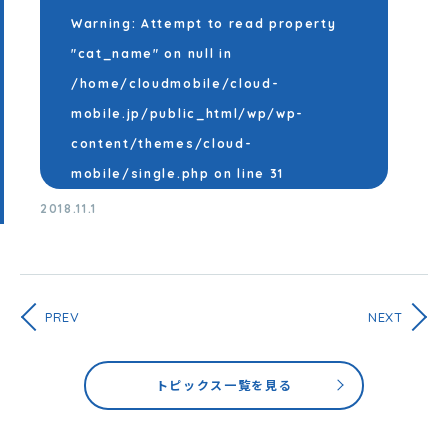
Warning
: Attempt to read property
"cat_name" on null in
/home/cloudmobile/cloud-
mobile.jp/public_html/wp/wp-
content/themes/cloud-
mobile/single.php
on line
31
2018.11.1
PREV
NEXT
トピックス一覧を見る