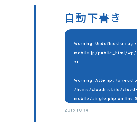
自動下書き
Warning
: Undefined array 
mobile.jp/public_html/wp
31
Warning
: Attempt to read 
/home/cloudmobile/cloud-
mobile/single.php
on line
3
2019.10.14