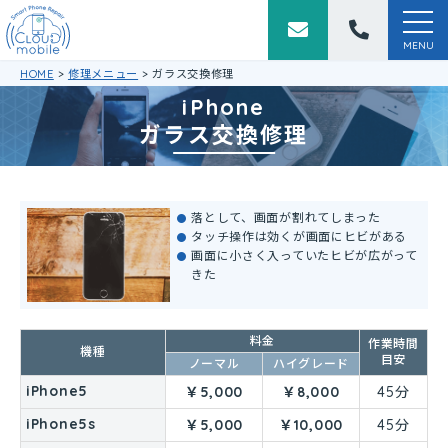
togg
navi
MENU
HOME
>
修理メニュー
>
ガラス交換修理
iPhone
ガラス交換修理
落として、画面が割れてしまった
タッチ操作は効くが画面にヒビがある
画面に小さく入っていたヒビが広がって
きた
料金
作業時間
機種
目安
ノーマル
ハイグレード
iPhone5
￥5,000
￥8,000
45分
iPhone5s
￥5,000
￥10,000
45分